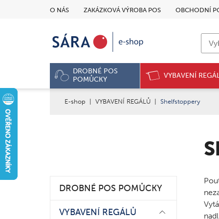
O NÁS
ZAKÁZKOVÁ VÝROBA POS
OBCHODNÍ P
DROBNÉ POS
VYBAVENÍ REGÁ
POMŮCKY
E-shop
|
VYBAVENÍ REGÁLŮ
|
Shelfstoppery
S
Pout
DROBNÉ POS POMŮCKY
neza
Vyt
VYBAVENÍ REGÁLŮ
nad