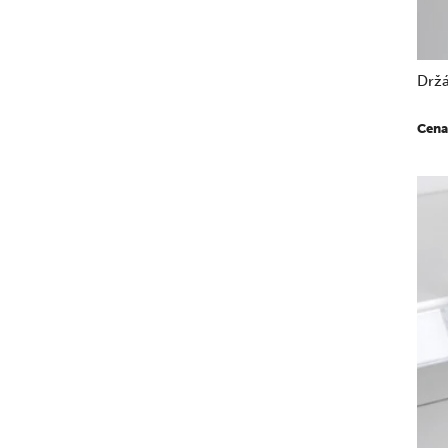
Drž
Cena