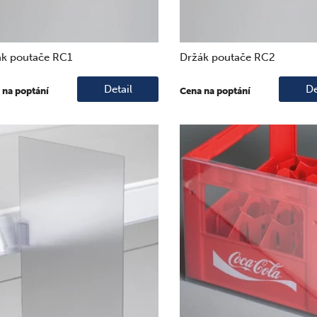
ák poutače RC1
Držák poutače RC2
Detail
De
 na poptání
Cena na poptání