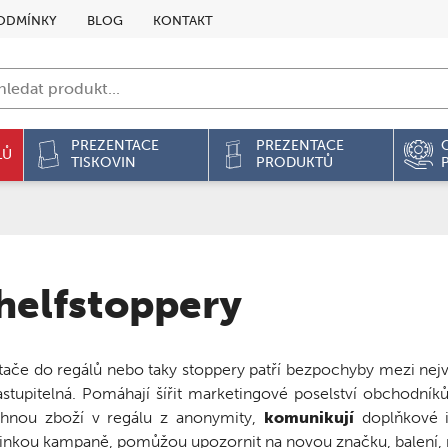
ODMÍNKY
BLOG
KONTAKT
PREZENTACE
PREZENTACE
LŮ
TISKOVIN
PRODUKTŮ
helfstoppery
ače do regálů nebo taky stoppery patří bezpochyby mezi nejvý
stupitelná. Pomáhají šířit marketingové poselství obchodník
áhnou zboží v regálu z anonymity,
komunikují
doplňkové i
linkou kampaně, pomůžou upozornit na novou značku, balení,