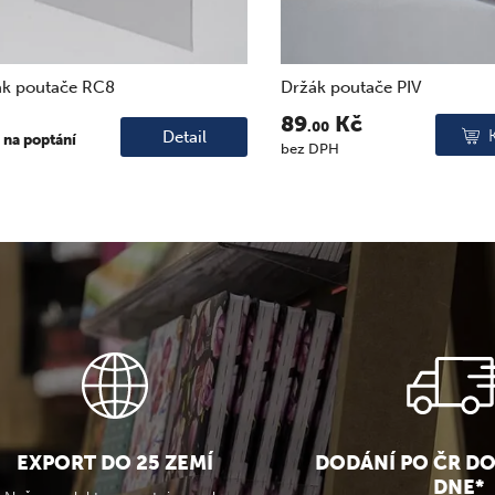
ák poutače RC8
Držák poutače PIV
89
Kč
.00
Detail
 na poptání
bez DPH
EXPORT DO 25 ZEMÍ
DODÁNÍ PO ČR D
DNE*