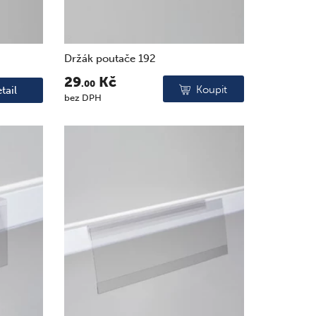
Držák poutače 192
29
Kč
.00
Koupit
tail
bez DPH