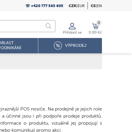
☏ +420 777 565 605
CZK
|
EUR
CS
|
EN
0
Přihlásit se
0.00 Kč
OBLAST
VÝPRODEJ
PODNIKÁNÍ
raznější POS nosiče. Na prodejně je jejich role
ů a účinné jsou i při podpoře prodeje produktů.
nformace o produktu, vizuálně jej propojují s
 nebo komunikují promo akci.