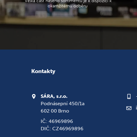
Velká část našeho sortimentu je k dispozici k
okamžitému odběru
Kontakty
SÁRA, s.r.o.
Podnásepní 450/1a
602 00 Brno
IČ: 46969896
DIČ: CZ46969896