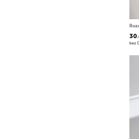
Roz
30
bez 