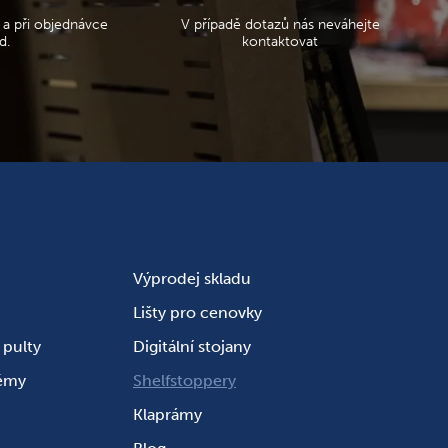
 a při objednávce
V případě dotazů nás neváhejte
d.
kontaktovat
Výprodej skladu
Lišty pro cenovky
pulty
Digitální stojany
témy
Shelfstoppery
Klaprámy