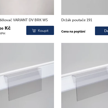
dělovač VARIANT DV BRK WS
Držák poutače 191
Kč
.00
Koupit
De
Cena na poptání
DPH