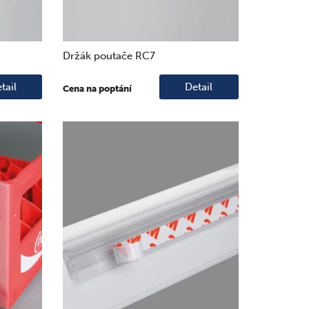
Držák poutače RC7
tail
Detail
Cena na poptání