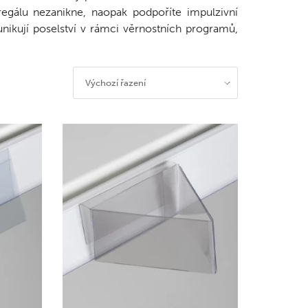
regálu nezanikne, naopak podpoříte impulzivní
ikují poselství v rámci věrnostních programů,
Výchozí řazení