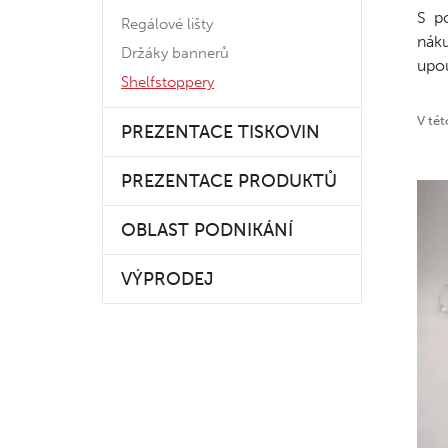
S p
Regálové lišty
nák
Držáky bannerů
upou
Shelfstoppery
V tét
PREZENTACE TISKOVIN
PREZENTACE PRODUKTŮ
OBLAST PODNIKÁNÍ
VÝPRODEJ