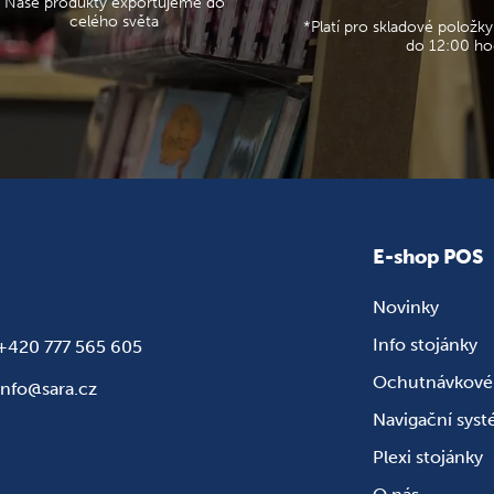
Naše produkty exportujeme do
celého světa
*Platí pro skladové položky
do 12:00 ho
E-shop POS
Novinky
Info stojánky
+420 777 565 605
Ochutnávkové 
info@sara.cz
Navigační sys
Plexi stojánky