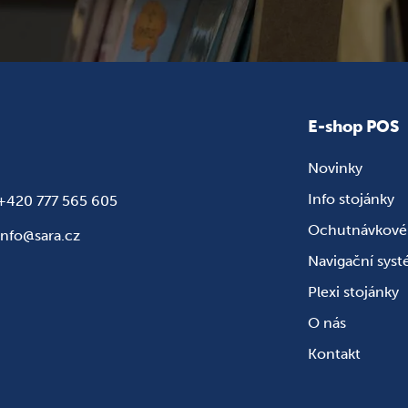
E-shop POS
Novinky
Info stojánky
+420 777 565 605
Ochutnávkové 
info@sara.cz
Navigační sys
Plexi stojánky
O nás
Kontakt