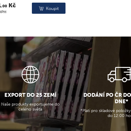
1
Kč
.00
Koupit
DPH
EXPORT DO 25 ZEMÍ
DODÁNÍ PO ČR D
DNE*
Naše produkty exportujeme do
celého světa
*Platí pro skladové položky
do 12:00 ho