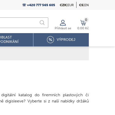
☏ +420 777 565 605
CZK
|
EUR
CS
|
EN
0
Přihlásit se
0.00 Kč
OBLAST
VÝPRODEJ
PODNIKÁNÍ
digitální katalog do firemních plastových či
ně digisleeve? Vyberte si z naší nabídky držáků