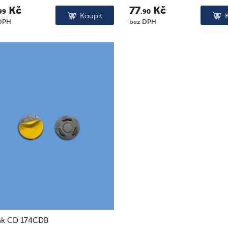
Kč
77
Kč
99
.90
Koupit
DPH
bez DPH
ák CD 174CDB