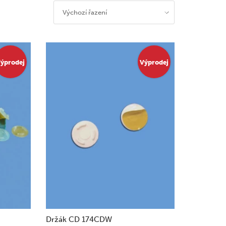
Výchozí řazení
ýprodej
Výprodej
Držák CD 174CDW