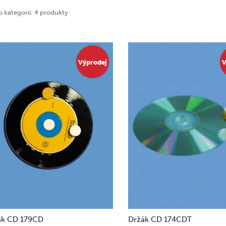
o kategorii: 4 produkty
Výprodej
V
ák CD 179CD
Držák CD 174CDT