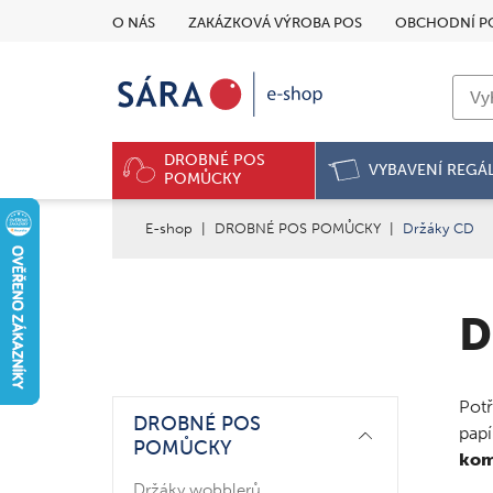
O NÁS
ZAKÁZKOVÁ VÝROBA POS
OBCHODNÍ P
DROBNÉ POS
VYBAVENÍ REGÁ
POMŮCKY
E-shop
|
DROBNÉ POS POMŮCKY
|
Držáky CD
D
Pot
DROBNÉ POS
papí
POMŮCKY
kom
Držáky wobblerů