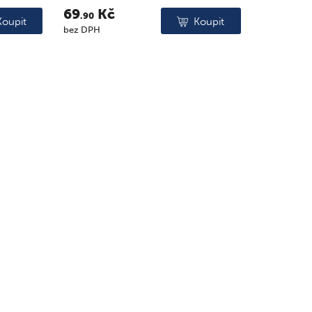
69
Kč
.90
Koupit
Koupit
bez DPH