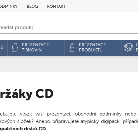
ODMÍNKY
BLOG
KONTAKT
PREZENTACE
PREZENTACE
LŮ
TISKOVIN
PRODUKTŮ
ržáky CD
řebujete vložit vaši prezentaci, obchodní podmínky nebo 
rových složek? Anebo připravujete atypický digipack, případ
paktních disků
CD
.