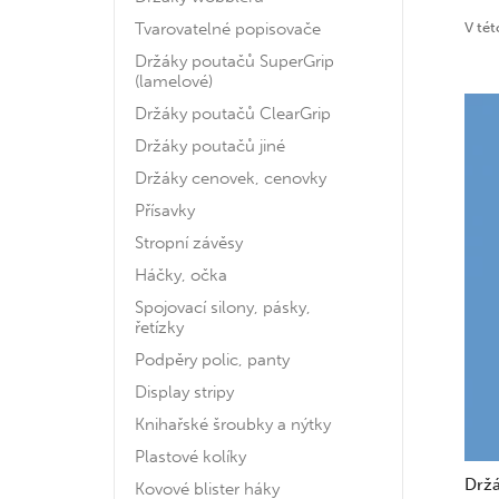
Tvarovatelné popisovače
V tét
Držáky poutačů SuperGrip
(lamelové)
Držáky poutačů ClearGrip
Držáky poutačů jiné
Držáky cenovek, cenovky
Přísavky
Stropní závěsy
Háčky, očka
Spojovací silony, pásky,
řetízky
Podpěry polic, panty
Display stripy
Knihařské šroubky a nýtky
Plastové kolíky
Drž
Kovové blister háky