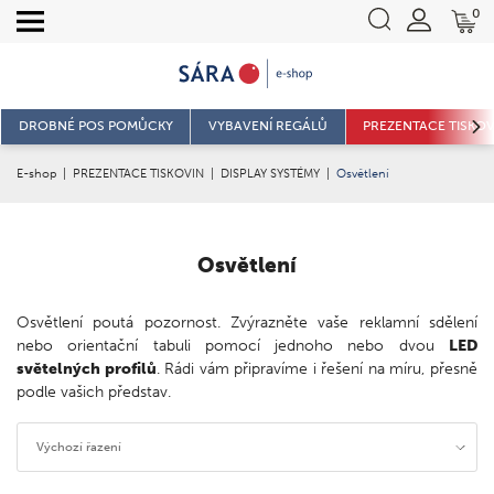
0
DROBNÉ POS POMŮCKY
VYBAVENÍ REGÁLŮ
PREZENTACE TISKOV
E-shop
|
PREZENTACE TISKOVIN
|
DISPLAY SYSTÉMY
|
Osvětlení
Osvětlení
Osvětlení poutá pozornost. Zvýrazněte vaše reklamní sdělení
nebo orientační tabuli pomocí jednoho nebo dvou
LED
světelných profilů
. Rádi vám připravíme i řešení na míru, přesně
podle vašich představ.
Výchozí řazení