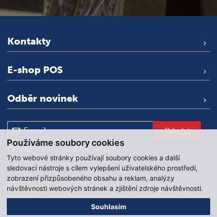
Kontakty
E-shop POS
Odběr novinek
Odeslat
Používáme soubory cookies
Odesláním formuláře souhlasím se
Tyto webové stránky používají soubory cookies a další
zpracováním osobních údajů
.
sledovací nástroje s cílem vylepšení uživatelského prostředí,
zobrazení přizpůsobeného obsahu a reklam, analýzy
Sledujte nás
návštěvnosti webových stránek a zjištění zdroje návštěvnosti.
Souhlasím