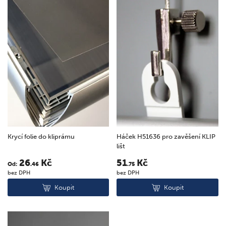
Krycí folie do kliprámu
Háček H51636 pro zavěšení KLIP
lišt
26
Kč
51
Kč
Od:
.46
.75
bez DPH
bez DPH
Koupit
Koupit