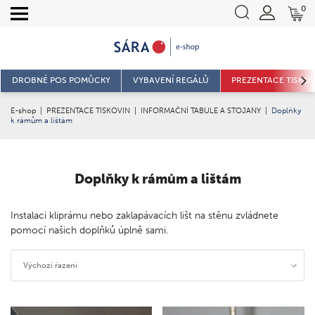
0
DROBNÉ POS POMŮCKY
VYBAVENÍ REGÁLŮ
PREZENTACE TISKOV
E-shop
|
PREZENTACE TISKOVIN
|
INFORMAČNÍ TABULE A STOJANY
|
Doplňky
k rámům a lištám
Doplňky k rámům a lištám
Instalaci kliprámu nebo zaklapávacích lišt na stěnu zvládnete
pomocí našich doplňků úplně sami.
Výchozí řazení