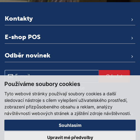
Kontakty
E-shop POS
Odběr novinek
Odeslat
Používáme soubory cookies
Odesláním formuláře souhlasím se
Tyto webové stránky používají soubory cookies a další
zpracováním osobních údajů
.
sledovací nástroje s cílem vylepšení uživatelského prostředí,
zobrazení přizpůsobeného obsahu a reklam, analýzy
Sledujte nás
návštěvnosti webových stránek a zjištění zdroje návštěvnosti.
Souhlasím
Upravit mé předvolby