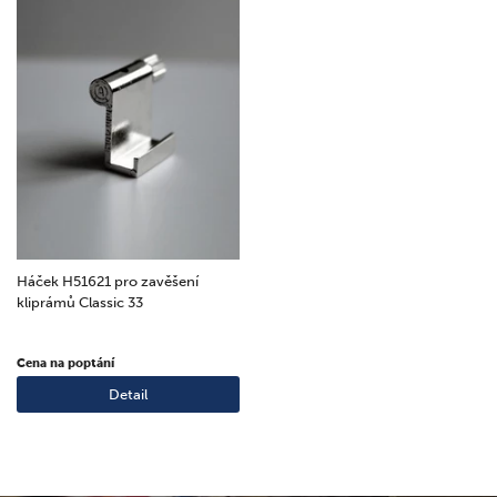
Háček H51621 pro zavěšení
kliprámů Classic 33
Cena na poptání
Detail