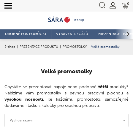
0
DROBNÉ POS POMŮCKY
VYBAVENÍ REGÁLŮ
PREZENTACE TISKOV
E-shop
|
PREZENTACE PRODUKTŮ
|
PROMOSTOLKY
|
Velké promostolky
Velké promostolky
Chystáte se prezentovat nápoje nebo podobné
těžší
produkty?
Nabízíme vám promostolky s pevnou pracovní plochou a
vysokou nosností
. Ke každému promostolku samozřejmě
dodáváme i tašku s kolečky pro snadnou přepravu.
Výchozí řazení