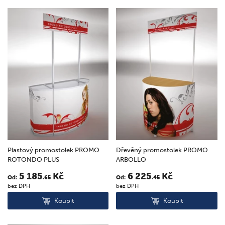
Plastový promostolek PROMO
Dřevěný promostolek PROMO
ROTONDO PLUS
ARBOLLO
5 185
Kč
6 225
Kč
Od:
.65
Od:
.45
bez DPH
bez DPH
Koupit
Koupit