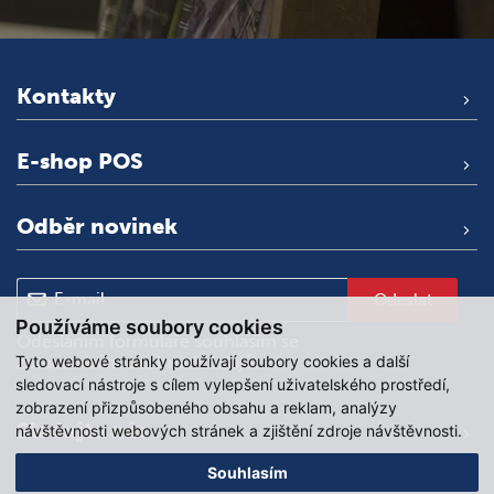
Kontakty
E-shop POS
Odběr novinek
Odeslat
Používáme soubory cookies
Odesláním formuláře souhlasím se
Tyto webové stránky používají soubory cookies a další
zpracováním osobních údajů
.
sledovací nástroje s cílem vylepšení uživatelského prostředí,
zobrazení přizpůsobeného obsahu a reklam, analýzy
Sledujte nás
návštěvnosti webových stránek a zjištění zdroje návštěvnosti.
Souhlasím