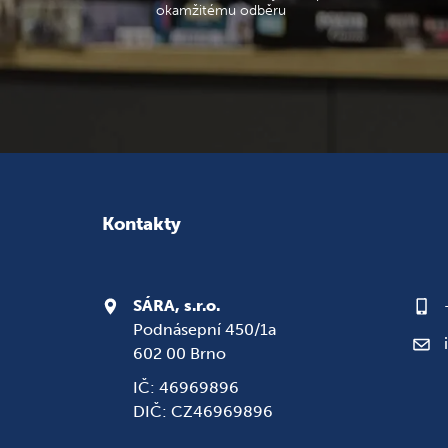
okamžitému odběru
Kontakty
SÁRA, s.r.o.
Podnásepní 450/1a
602 00 Brno
IČ: 46969896
DIČ: CZ46969896