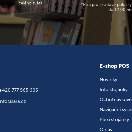
celého světa
*Platí pro skladové položky
do 12:00 ho
E-shop POS
Novinky
Info stojánky
+420 777 565 605
Ochutnávkové 
info@sara.cz
Navigační sys
Plexi stojánky
O nás