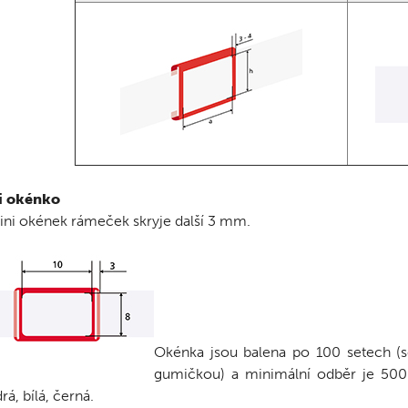
i okénko
ni okének rámeček skryje další 3 mm.
Okénka jsou balena po 100 setech (
gumičkou) a minimální odběr je 500 s
á, bílá, černá.