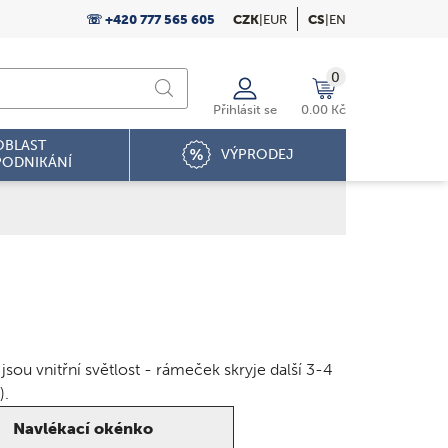
☏ +420 777 565 605
CZK
|
EUR
CS
|
EN
0
Přihlásit se
0.00 Kč
OBLAST
VÝPRODEJ
PODNIKÁNÍ
ou vnitřní světlost - rámeček skryje další 3-4
).
Navlékací okénko