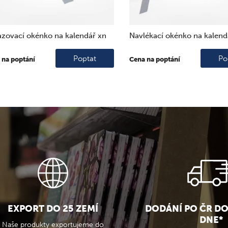
zovací okénko na kalendář xn
Navlékací okénko na kalend
Poptat
Po
 na poptání
Cena na poptání
EXPORT DO 25 ZEMÍ
DODÁNÍ PO ČR D
DNE*
Naše produkty exportujeme do