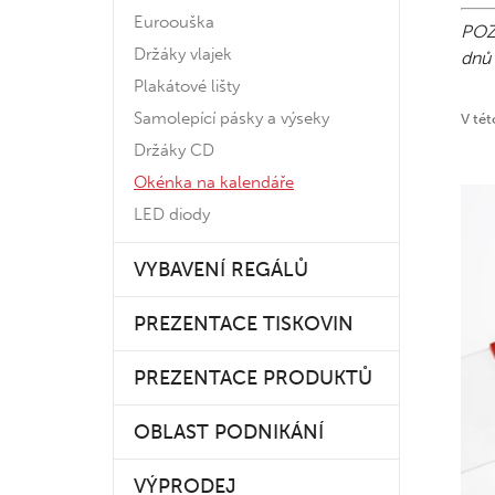
Euroouška
POZ
Držáky vlajek
dnů 
Plakátové lišty
Samolepící pásky a výseky
V tét
Držáky CD
Okénka na kalendáře
LED diody
VYBAVENÍ REGÁLŮ
PREZENTACE TISKOVIN
PREZENTACE PRODUKTŮ
OBLAST PODNIKÁNÍ
VÝPRODEJ