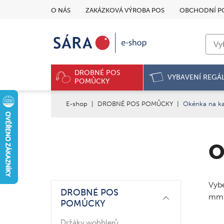
O NÁS
ZAKÁZKOVÁ VÝROBA POS
OBCHODNÍ P
DROBNÉ POS
VYBAVENÍ REGÁ
POMŮCKY
E-shop
|
DROBNÉ POS POMŮCKY
|
Okénka na ka
O
Vybe
DROBNÉ POS
mm 
POMŮCKY
Držáky wobblerů