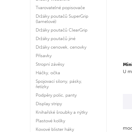
Tvarovatelné popisovače
Držáky poutačů SuperGrip
(lamelové)
Držáky poutačů ClearGrip
Držáky poutačů jiné
Držáky cenovek, cenovky
Přísavky
Stropní závěsy
Min
U mi
Háčky, očka
Spojovací silony, pásky,
řetízky
Podpěry polic, panty
Display stripy
Knihařské šroubky a nýtky
Plastové kolíky
modr
Kovové blister háky