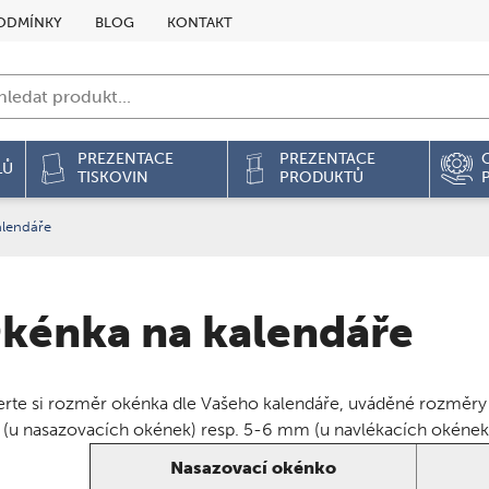
ODMÍNKY
BLOG
KONTAKT
PREZENTACE
PREZENTACE
LŮ
TISKOVIN
PRODUKTŮ
lendáře
kénka na kalendáře
rte si rozměr okénka dle Vašeho kalendáře, uváděné rozměry js
(u nasazovacích okének) resp. 5-6 mm (u navlékacích okének
Nasazovací okénko