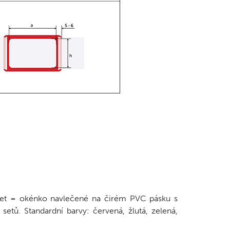
set = okénko navlečené na čirém PVC pásku s
etů. Standardní barvy: červená, žlutá, zelená,