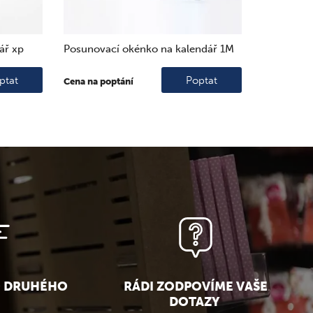
ář xp
Posunovací okénko na kalendář 1M
ptat
Poptat
Cena na poptání
O DRUHÉHO
RÁDI ZODPOVÍME VAŠE
DOTAZY