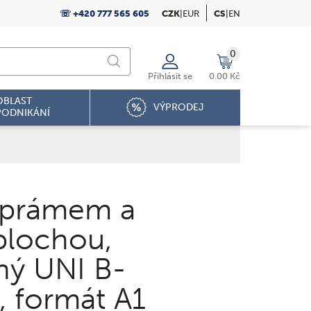
☏ +420 777 565 605
CZK
|
EUR
CS
|
EN
0
Přihlásit se
0.00 Kč
OBLAST
VÝPRODEJ
PODNIKÁNÍ
liprámem a
plochou,
ný UNI B-
 formát A1