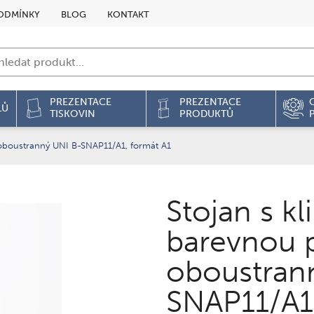
ODMÍNKY
BLOG
KONTAKT
PREZENTACE
PREZENTACE
LŮ
TISKOVIN
PRODUKTŮ
oboustranný UNI B-SNAP11/A1, formát A1
Stojan s k
barevnou 
oboustran
SNAP11/A1,