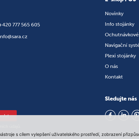
Novinky
Info stojánky
+420 777 565 605
Ochutnávkové 
info@sara.cz
Navigační sys
Plexi stojánky
O nás
Kontakt
Sledujte nás
eslat
ních údajů
.
 nástroje s cílem vylepšení uživatelského prostředí, zobrazení přiz