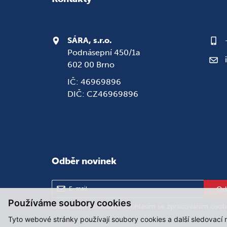
SÁRA, s.r.o.
Podnásepní 450/1a
602 00 Brno
IČ: 46969896
DIČ: CZ46969896
Odběr novinek
Od
Používáme soubory cookies
Odesláním formuláře souhlasím se
zpracováním osob
Tyto webové stránky používají soubory cookies a další sledovací