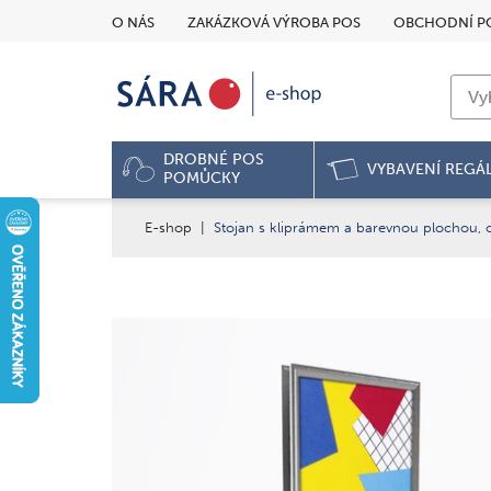
O NÁS
ZAKÁZKOVÁ VÝROBA POS
OBCHODNÍ P
DROBNÉ POS
VYBAVENÍ REGÁ
POMŮCKY
E-shop
|
Stojan s kliprámem a barevnou plochou, 