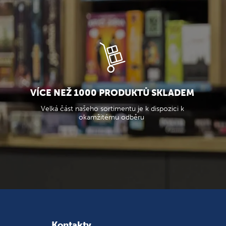
VÍCE NEŽ 1000 PRODUKTŮ SKLADEM
Velká část našeho sortimentu je k dispozici k
okamžitému odběru
Kontakty