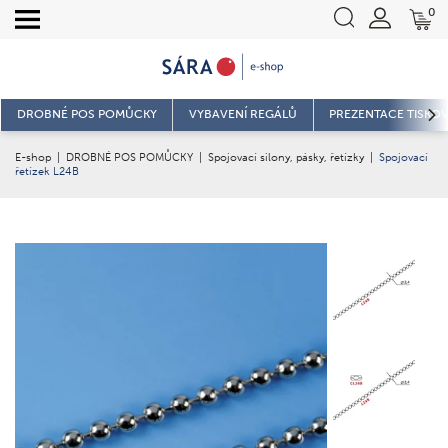
0
DROBNÉ POS POMŮCKY
VYBAVENÍ REGÁLŮ
PREZENTACE TISKOV
E-shop
|
DROBNÉ POS POMŮCKY
|
Spojovací silony, pásky, řetízky
|
Spojovací
řetízek L24B