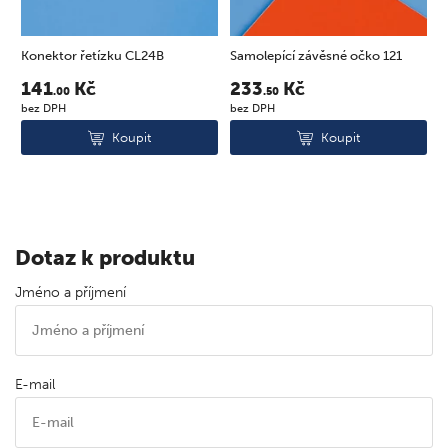
Konektor řetízku CL24B
Samolepící závěsné očko 121
S
141
Kč
233
Kč
.00
.50
bez DPH
bez DPH
b
Koupit
Koupit
Dotaz k produktu
Jméno a příjmení
E-mail