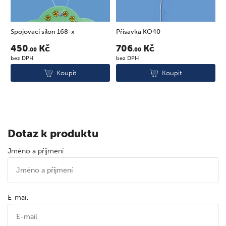
69
Spojovací silon 168-x
Přísavka KO40
P
450
Kč
706
Kč
.00
.00
bez DPH
bez DPH
b
Koupit
Koupit
Dotaz k produktu
Jméno a příjmení
E-mail