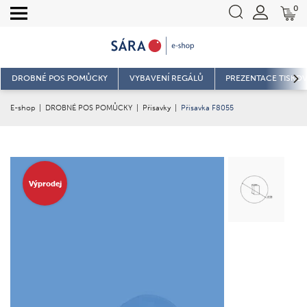
0
DROBNÉ POS POMŮCKY
VYBAVENÍ REGÁLŮ
PREZENTACE TISKOV
E-shop
|
DROBNÉ POS POMŮCKY
|
Přísavky
|
Přísavka F8055
Výprodej