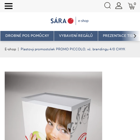
0
DROBNÉ POS POMŮCKY
VYBAVENÍ REGÁLŮ
PREZENTACE TISKOV
E-shop
|
Plastový promostolek PROMO PICCOLO, vč. brandingu 4/0 CMYK