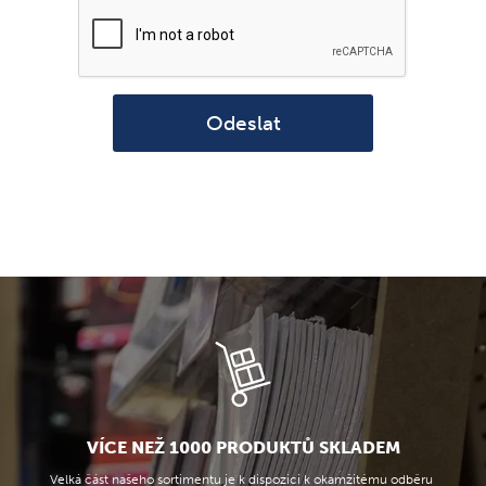
Odeslat
VÍCE NEŽ 1000 PRODUKTŮ SKLADEM
Velká část našeho sortimentu je k dispozici k okamžitému odběru