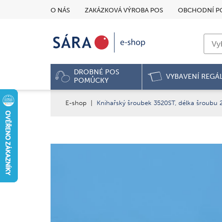
O NÁS
ZAKÁZKOVÁ VÝROBA POS
OBCHODNÍ P
DROBNÉ POS
VYBAVENÍ REGÁ
POMŮCKY
E-shop
|
Knihařský šroubek 3520ST, délka šroubu