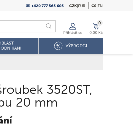
☏ +420 777 565 605
CZK
|
EUR
CS
|
EN
0
Přihlásit se
0.00 Kč
OBLAST
VÝPRODEJ
PODNIKÁNÍ
šroubek 3520ST,
ubu 20 mm
ání