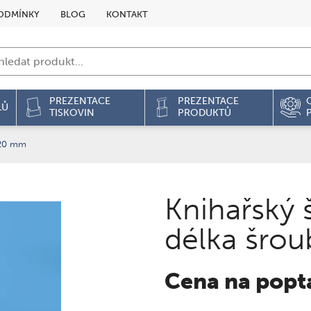
ODMÍNKY
BLOG
KONTAKT
PREZENTACE
PREZENTACE
LŮ
TISKOVIN
PRODUKTŮ
 20 mm
Knihařský 
délka šro
Cena na popt