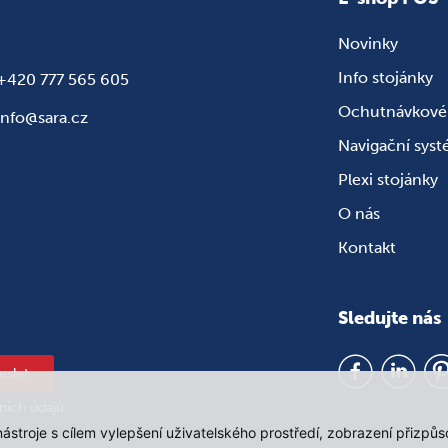
Novinky
Info stojánky
+420 777 565 605
Ochutnávkové 
info@sara.cz
Navigační sys
Plexi stojánky
O nás
Kontakt
Sledujte nás
eslat
ních údajů
.
 nástroje s cílem vylepšení uživatelského prostředí, zobrazení přiz