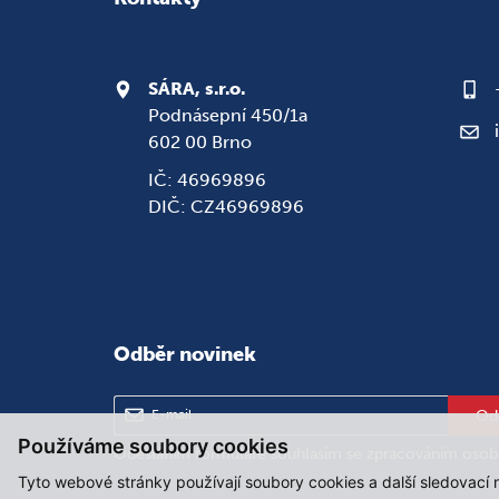
SÁRA, s.r.o.
Podnásepní 450/1a
602 00 Brno
IČ: 46969896
DIČ: CZ46969896
Odběr novinek
Od
Používáme soubory cookies
Odesláním formuláře souhlasím se
zpracováním osob
Tyto webové stránky používají soubory cookies a další sledovací