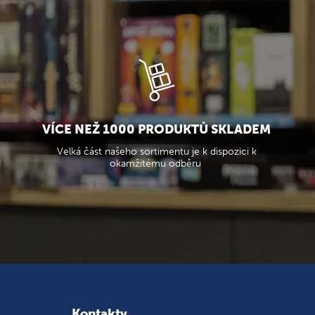
VÍCE NEŽ 1000 PRODUKTŮ SKLADEM
Velká část našeho sortimentu je k dispozici k
okamžitému odběru
Kontakty