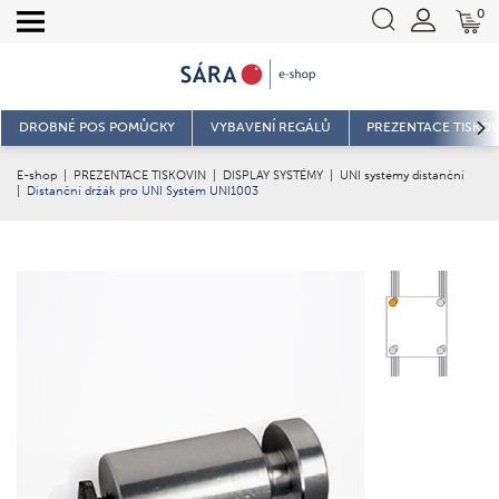
0
DROBNÉ POS POMŮCKY
VYBAVENÍ REGÁLŮ
PREZENTACE TISKOV
E-shop
|
PREZENTACE TISKOVIN
|
DISPLAY SYSTÉMY
|
UNI systémy distanční
|
Distanční držák pro UNI Systém UNI1003