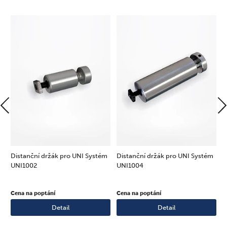
m
Distanční držák pro UNI Systém
Distanční držák pro UNI Systém
D
UNI1002
UNI1004
U
Cena na poptání
Cena na poptání
C
Detail
Detail