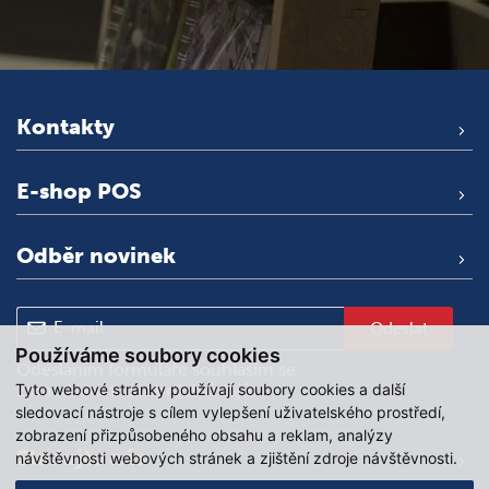
Kontakty
E-shop POS
Odběr novinek
Odeslat
Používáme soubory cookies
Odesláním formuláře souhlasím se
Tyto webové stránky používají soubory cookies a další
zpracováním osobních údajů
.
sledovací nástroje s cílem vylepšení uživatelského prostředí,
zobrazení přizpůsobeného obsahu a reklam, analýzy
Sledujte nás
návštěvnosti webových stránek a zjištění zdroje návštěvnosti.