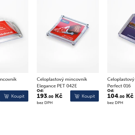
incovník
Celoplastový mincovník
Celoplastový
42E
Perfect 016
Kontakt 052
Od:
Od:
104
Kč
90
Kč
Koupit
Koupit
.00
.00
bez DPH
bez DPH