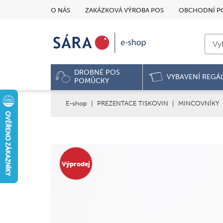
O NÁS
ZAKÁZKOVÁ VÝROBA POS
OBCHODNÍ P
DROBNÉ POS
VYBAVENÍ REGÁ
POMŮCKY
E-shop
|
PREZENTACE TISKOVIN
|
MINCOVNÍKY
Výprodej