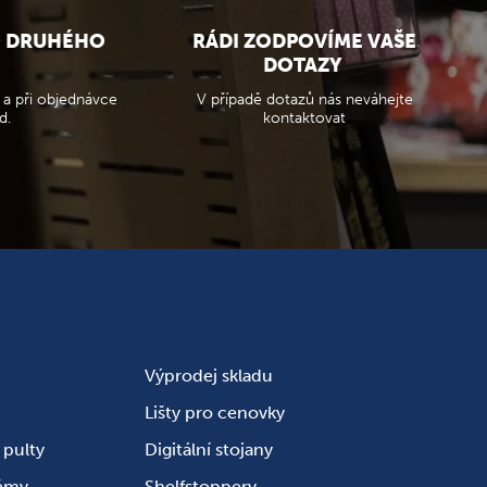
O DRUHÉHO
RÁDI ZODPOVÍME VAŠE
DOTAZY
 a při objednávce
V případě dotazů nás neváhejte
d.
kontaktovat
Výprodej skladu
Lišty pro cenovky
pulty
Digitální stojany
témy
Shelfstoppery