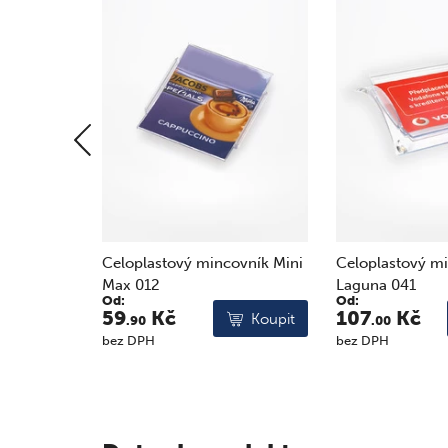
ovník Mini
Celoplastový mincovník
Celoplastový m
Laguna 041
Elegance PET 0
Od:
Od:
107
Kč
193
Kč
Koupit
Koupit
.00
.00
bez DPH
bez DPH