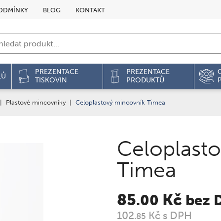
ODMÍNKY
BLOG
KONTAKT
PREZENTACE
PREZENTACE
LŮ
TISKOVIN
PRODUKTŮ
|
Plastové mincovníky
|
Celoplastový mincovník Timea
Celoplast
Timea
85
Kč
.00
bez 
102
Kč s DPH
.85