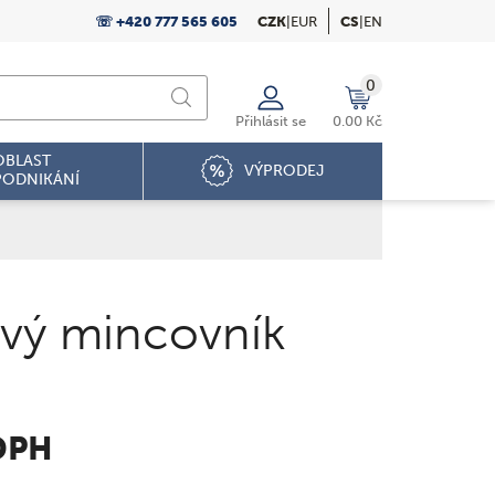
☏ +420 777 565 605
CZK
|
EUR
CS
|
EN
0
Přihlásit se
0.00 Kč
OBLAST
VÝPRODEJ
PODNIKÁNÍ
ový mincovník
DPH