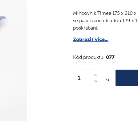
Mincovník Timea 175 x 210 x 
se papírovou etiketou 129 x 
poškrábání.
Zobrazit více...
Kód produktu:
077
ks