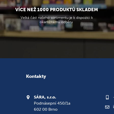
VÍCE NEŽ 1000 PRODUKTŮ SKLADEM
Velká část našeho sortimentu je k dispozici k
okamžitému odběru
Kontakty
SÁRA, s.r.o.
Podnásepní 450/1a
602 00 Brno