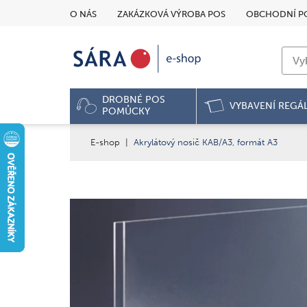
O NÁS
ZAKÁZKOVÁ VÝROBA POS
OBCHODNÍ P
DROBNÉ POS
VYBAVENÍ REGÁ
POMŮCKY
E-shop
|
Akrylátový nosič KAB/A3, formát A3