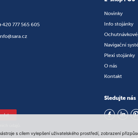
Novinky
Info stojánky
+420 777 565 605
Ochutnávkové 
info@sara.cz
Navigační sys
Plexi stojánky
O nás
Kontakt
Sledujte nás
eslat
ních údajů
.
 nástroje s cílem vylepšení uživatelského prostředí, zobrazení přiz