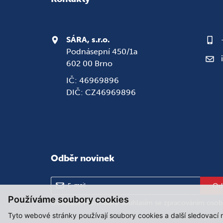
SÁRA, s.r.o.
Podnásepní 450/1a
602 00 Brno
IČ: 46969896
DIČ: CZ46969896
Odběr novinek
Od
Používáme soubory cookies
Odesláním formuláře souhlasím se
zpracováním osob
Tyto webové stránky používají soubory cookies a další sledovací