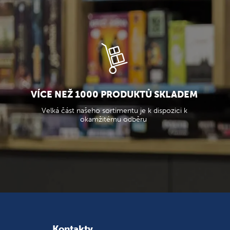
VÍCE NEŽ 1000 PRODUKTŮ SKLADEM
Velká část našeho sortimentu je k dispozici k
okamžitému odběru
Kontakty