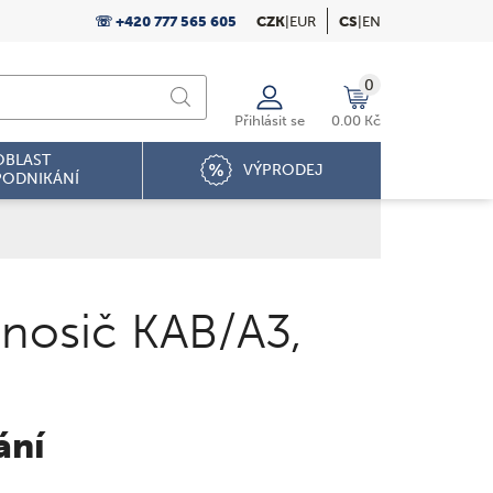
☏ +420 777 565 605
CZK
|
EUR
CS
|
EN
0
Přihlásit se
0.00 Kč
OBLAST
VÝPRODEJ
PODNIKÁNÍ
 nosič KAB/A3,
ání