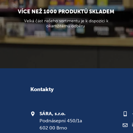
VÍCE NEŽ 1000 PRODUKTŮ SKLADEM
Velká část našeho sortimentu je k dispozici k
okamžitému odběru
Kontakty
SÁRA, s.r.o.
Podnásepní 450/1a
602 00 Brno