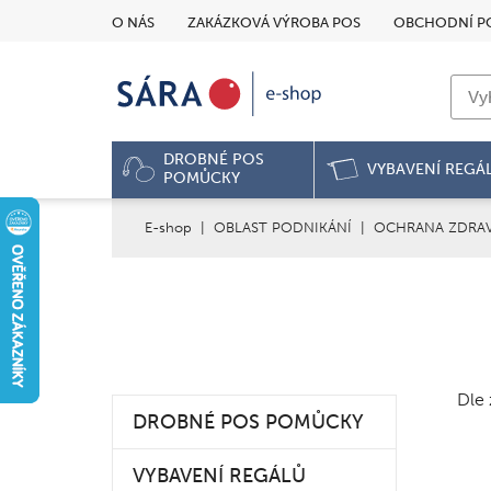
O NÁS
ZAKÁZKOVÁ VÝROBA POS
OBCHODNÍ P
DROBNÉ POS
VYBAVENÍ REGÁ
POMŮCKY
E-shop
|
OBLAST PODNIKÁNÍ
|
OCHRANA ZDRAV
Dle 
DROBNÉ POS POMŮCKY
VYBAVENÍ REGÁLŮ