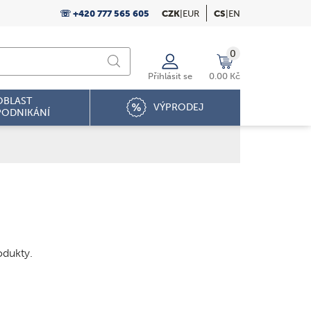
☏ +420 777 565 605
CZK
|
EUR
CS
|
EN
0
Přihlásit se
0.00 Kč
OBLAST
VÝPRODEJ
PODNIKÁNÍ
odukty.